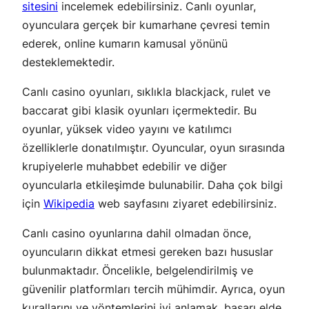
sitesini
incelemek edebilirsiniz. Canlı oyunlar,
oyunculara gerçek bir kumarhane çevresi temin
ederek, online kumarın kamusal yönünü
desteklemektedir.
Canlı casino oyunları, sıklıkla blackjack, rulet ve
baccarat gibi klasik oyunları içermektedir. Bu
oyunlar, yüksek video yayını ve katılımcı
özelliklerle donatılmıştır. Oyuncular, oyun sırasında
krupiyelerle muhabbet edebilir ve diğer
oyuncularla etkileşimde bulunabilir. Daha çok bilgi
için
Wikipedia
web sayfasını ziyaret edebilirsiniz.
Canlı casino oyunlarına dahil olmadan önce,
oyuncuların dikkat etmesi gereken bazı hususlar
bulunmaktadır. Öncelikle, belgelendirilmiş ve
güvenilir platformları tercih mühimdir. Ayrıca, oyun
kurallarını ve yöntemlerini iyi anlamak, başarı elde