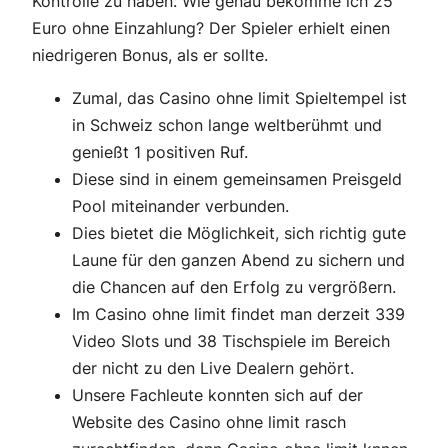
Kontrolle zu haben. Wie genau bekomme ich 25
Euro ohne Einzahlung? Der Spieler erhielt einen
niedrigeren Bonus, als er sollte.
Zumal, das Casino ohne limit Spieltempel ist
in Schweiz schon lange weltberühmt und
genießt 1 positiven Ruf.
Diese sind in einem gemeinsamen Preisgeld
Pool miteinander verbunden.
Dies bietet die Möglichkeit, sich richtig gute
Laune für den ganzen Abend zu sichern und
die Chancen auf den Erfolg zu vergrößern.
Im Casino ohne limit findet man derzeit 339
Video Slots und 38 Tischspiele im Bereich
der nicht zu den Live Dealern gehört.
Unsere Fachleute konnten sich auf der
Website des Casino ohne limit rasch