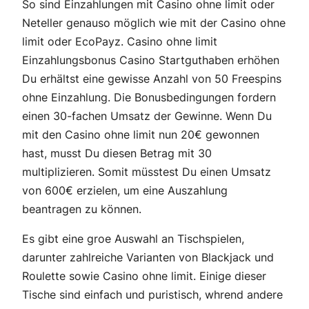
So sind Einzahlungen mit Casino ohne limit oder
Neteller genauso möglich wie mit der Casino ohne
limit oder EcoPayz. Casino ohne limit
Einzahlungsbonus Casino Startguthaben erhöhen
Du erhältst eine gewisse Anzahl von 50 Freespins
ohne Einzahlung. Die Bonusbedingungen fordern
einen 30-fachen Umsatz der Gewinne. Wenn Du
mit den Casino ohne limit nun 20€ gewonnen
hast, musst Du diesen Betrag mit 30
multiplizieren. Somit müsstest Du einen Umsatz
von 600€ erzielen, um eine Auszahlung
beantragen zu können.
Es gibt eine groe Auswahl an Tischspielen,
darunter zahlreiche Varianten von Blackjack und
Roulette sowie Casino ohne limit. Einige dieser
Tische sind einfach und puristisch, whrend andere