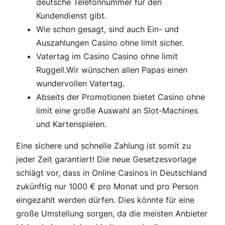
deutsche Telefonnummer für den
Kundendienst gibt.
Wie schon gesagt, sind auch Ein- und
Auszahlungen Casino ohne limit sicher.
Vatertag im Casino Casino ohne limit
Ruggell.Wir wünschen allen Papas einen
wundervollen Vatertag.
Abseits der Promotionen bietet Casino ohne
limit eine große Auswahl an Slot-Machines
und Kartenspielen.
Eine sichere und schnelle Zahlung ist somit zu
jeder Zeit garantiert! Die neue Gesetzesvorlage
schlägt vor, dass in Online Casinos in Deutschland
zukünftig nur 1000 € pro Monat und pro Person
eingezahlt werden dürfen. Dies könnte für eine
große Umstellung sorgen, da die meisten Anbieter