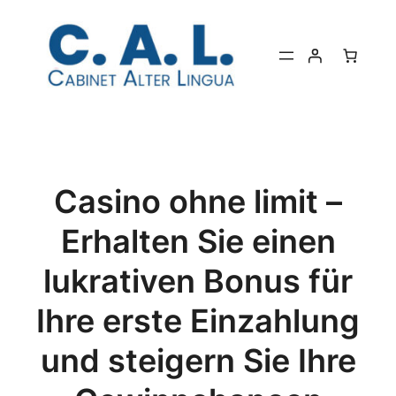
Aller
au
contenu
Casino ohne limit –
Erhalten Sie einen
lukrativen Bonus für
Ihre erste Einzahlung
und steigern Sie Ihre