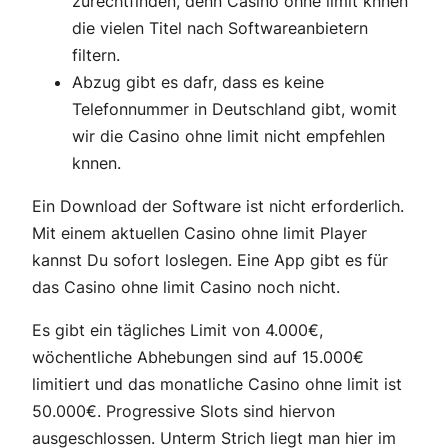
zurechtfinden, denn Casino ohne limit knnen
die vielen Titel nach Softwareanbietern
filtern.
Abzug gibt es dafr, dass es keine
Telefonnummer in Deutschland gibt, womit
wir die Casino ohne limit nicht empfehlen
knnen.
Ein Download der Software ist nicht erforderlich.
Mit einem aktuellen Casino ohne limit Player
kannst Du sofort loslegen. Eine App gibt es für
das Casino ohne limit Casino noch nicht.
Es gibt ein tägliches Limit von 4.000€,
wöchentliche Abhebungen sind auf 15.000€
limitiert und das monatliche Casino ohne limit ist
50.000€. Progressive Slots sind hiervon
ausgeschlossen. Unterm Strich liegt man hier im