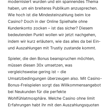
modernisiert wurden und ein spannendes Thema
haben, um ein breiteres Publikum anzusprechen.
Wie hoch ist die Mindesteinzahlung beim Ice
Casino? Doch in der Online Spielhalle ohne
Kundenkonto zocken – ist das sicher? Diesem
bedeutenden Punkt wollen wir jetzt nachgehen,
indem wir kurz erläutern, wie das alles da bei Ein-
und Auszahlungen mit Trustly zustande kommt.
Spieler, die den Bonus beanspruchen möchten,
müssen diesen 30x umsetzen, was
vergleichsweise gering ist – die
Umsatzbedingungen überzeugen also. Mit Casino-
Bonus-Freispielen sorgt das Willkommensangebot
bei Neukunden für die perfekte
Wohlfühlatmosphäre. Welche Casino ohne limit
Erfahrungen habt ihr mit den Auszahlungsquoten