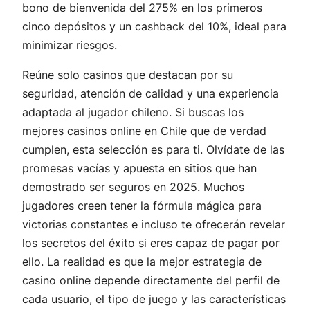
bono de bienvenida del 275% en los primeros
cinco depósitos y un cashback del 10%, ideal para
minimizar riesgos.
Reúne solo casinos que destacan por su
seguridad, atención de calidad y una experiencia
adaptada al jugador chileno. Si buscas los
mejores casinos online en Chile que de verdad
cumplen, esta selección es para ti. Olvídate de las
promesas vacías y apuesta en sitios que han
demostrado ser seguros en 2025. Muchos
jugadores creen tener la fórmula mágica para
victorias constantes e incluso te ofrecerán revelar
los secretos del éxito si eres capaz de pagar por
ello. La realidad es que la mejor estrategia de
casino online depende directamente del perfil de
cada usuario, el tipo de juego y las características