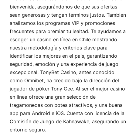
bienvenida, asegurándonos de que sus ofertas
sean generosas y tengan términos justos. También
analizamos los programas VIP y promociones
frecuentes para premiar tu lealtad. Te ayudamos a
escoger un casino en línea en Chile mostrando
nuestra metodología y criterios clave para
identificar los mejores en el país, garantizando
seguridad, emoción y una experiencia de juego
excepcional. TonyBet Casino, antes conocido
como Omnibet, ha crecido bajo la dirección del
jugador de póker Tony Gee. Al ser el mejor casino
en línea ofrece una gran selección de
tragamonedas con botes atractivos, y una buena
app para Android e iOS. Cuenta con licencia de la
Comisión de Juego de Kahnawake, asegurando un
entorno seguro.