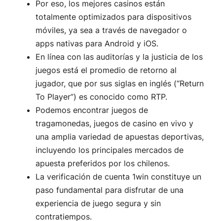
Por eso, los mejores casinos están
totalmente optimizados para dispositivos
móviles, ya sea a través de navegador o
apps nativas para Android y iOS.
En línea con las auditorías y la justicia de los
juegos está el promedio de retorno al
jugador, que por sus siglas en inglés (“Return
To Player”) es conocido como RTP.
Podemos encontrar juegos de
tragamonedas, juegos de casino en vivo y
una amplia variedad de apuestas deportivas,
incluyendo los principales mercados de
apuesta preferidos por los chilenos.
La verificación de cuenta 1win constituye un
paso fundamental para disfrutar de una
experiencia de juego segura y sin
contratiempos.