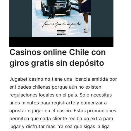
Casinos online Chile con
giros gratis sin depósito
Jugabet casino no tiene una licencia emitida por
entidades chilenas porque aún no existen
regulaciones locales en el país. Solo necesitas
unos minutos para registrarte y comenzar a
apostar o jugar en el casino. Estas promociones
permiten que cada cliente reciba un extra para
jugar y disfrutar más. Ya sea que sigas la liga