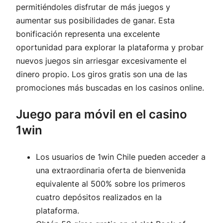
permitiéndoles disfrutar de más juegos y
aumentar sus posibilidades de ganar. Esta
bonificación representa una excelente
oportunidad para explorar la plataforma y probar
nuevos juegos sin arriesgar excesivamente el
dinero propio. Los giros gratis son una de las
promociones más buscadas en los casinos online.
Juego para móvil en el casino
1win
Los usuarios de 1win Chile pueden acceder a
una extraordinaria oferta de bienvenida
equivalente al 500% sobre los primeros
cuatro depósitos realizados en la
plataforma.