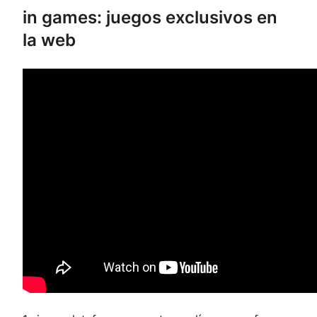
in games: juegos exclusivos en
la web