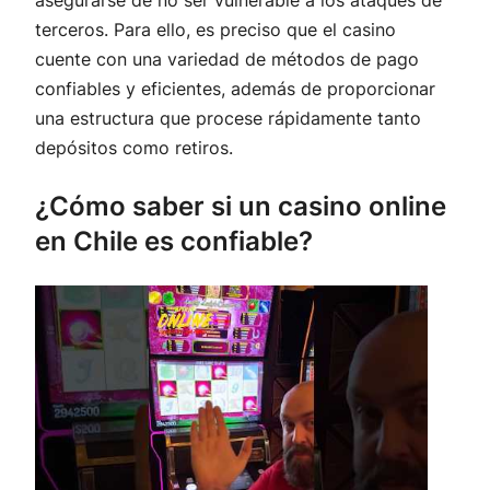
terceros. Para ello, es preciso que el casino
cuente con una variedad de métodos de pago
confiables y eficientes, además de proporcionar
una estructura que procese rápidamente tanto
depósitos como retiros.
¿Cómo saber si un casino online
en Chile es confiable?