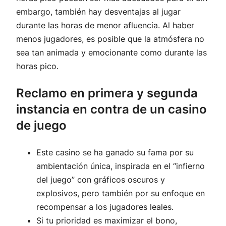
embargo, también hay desventajas al jugar
durante las horas de menor afluencia. Al haber
menos jugadores, es posible que la atmósfera no
sea tan animada y emocionante como durante las
horas pico.
Reclamo en primera y segunda
instancia en contra de un casino
de juego
Este casino se ha ganado su fama por su
ambientación única, inspirada en el “infierno
del juego” con gráficos oscuros y
explosivos, pero también por su enfoque en
recompensar a los jugadores leales.
Si tu prioridad es maximizar el bono,