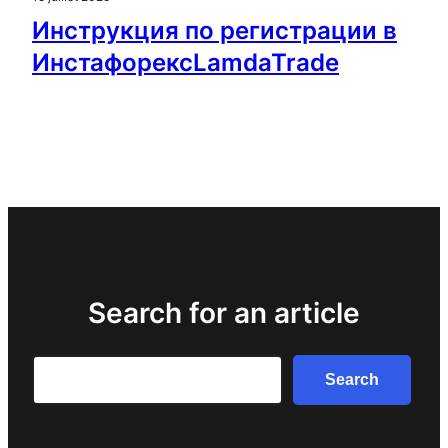
Инструкция по регистрации в
ИнстафорексLamdaTrade
Search for an article
Search
Search