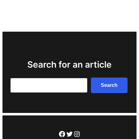
Search for an article
Search
Search
Facebook
Twitter
Instagram