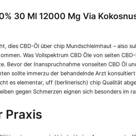
40% 30 Ml 12000 Mg Via Kokosnus
t, dies CBD-Öl über chip Mundschleimhaut – also su
nommen. Was Vollspektrum CBD Öle von seiten CBD-Is
rze. Bevor der Inanspruchnahme vonseiten CBD Öl und
n sollte immerzu der behandelnde Arzt konsultiert
ht es elementar, uff (berlinerisch) chip Qualität ab
eiben gegen Schmerzen eignen sich besonders im r
r Praxis