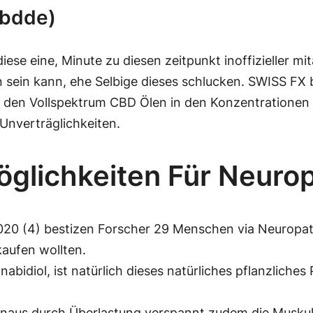
cbdde)
se eine, Minute zu diesen zeitpunkt inoffizieller mi
ein kann, ehe Selbige dieses schlucken. SWISS FX b
en Vollspektrum CBD Ölen in den Konzentrationen fi
 Unverträglichkeiten.
glichkeiten Für Neurop
020 (4) bestizen Forscher 29 Menschen via Neuropat
kaufen wollten.
bidiol, ist natürlich dieses natürliches pflanzlich
inaus durch Überlastung verspannt zudem die Muskul