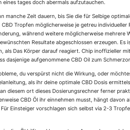
ch eines tages doch abermals aufzutauchen.
ann manche Zeit dauern, bis Sie die für Selbige optima
CBD Tropfen möglicherweise je getreu individueller 
nderung, während weitere möglicherweise mehrere W
gewünschten Resultate abgeschlossen erzeugen. Es i
ls Das Körper darauf reagiert. Chip inoffizieller mit
ass dasjenige aufgenommene CBD Oil zum Schmerzor
robleme, du verspürst nicht die Wirkung, oder möcht
anleitung, als ihr deine optimale CBD Dosis ermitte
an diesem ort dieses Dosierungsrechner ferner pr
senweise CBD Öl ihr einnehmen musst, hängt davon ab
Für Einsteiger vorschlagen sich selbst via 2-3 Tropf