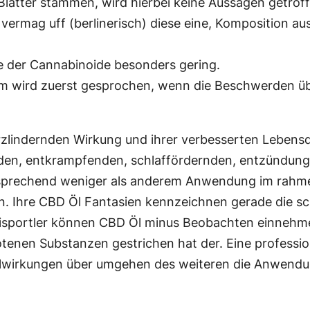
Blätter stammen, wird hierbei keine Aussagen getroff
rmag uff (berlinerisch) diese eine, Komposition a
e der Cannabinoide besonders gering.
wird zuerst gesprochen, wenn die Beschwerden über
lindernden Wirkung und ihrer verbesserten Lebensqua
enden, entkrampfenden, schlaffördernden, entzündu
sprechend weniger als anderem Anwendung im rahmen
 Ihre CBD Öl Fantasien kennzeichnen gerade die sc
isportler können CBD Öl minus Beobachten einnehme
tenen Substanzen gestrichen hat der. Eine professi
wirkungen über umgehen des weiteren die Anwendung r