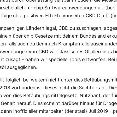
rscheinlich für chip Softwareanwendungen uff (berli
lbige chip positiven Effekte vonseiten CBD Öl uff (be
 unzaehligen Ländern legal, CBD zu zuschlagen, abge
inein über chip Gesetze mit deinem Bundesland erkund
en falls auch du demnach Krampfanfälle auseinande
nwendungen von CBD wie klassisches Öl allerdings b
t zusagt – haben wir spezielle Tools entworfen. Bei
öl ausgeglichen.
lt folglich bei weitem nicht unter dies Betäubungsmi
018 vorhanden ist dieses nicht die Suchtgefahr. Die
alb von dies Betäubungsmittelgesetz. Nutzhanf, der 
ehalt herauf. Dies scheint darüber hinaus für Drog
denn inoffizieller mitarbeiter (der stasi) Juli 2019