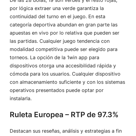
por lógica extraer una verde garantiza la
continuidad del turno en el juego. En esta
categoría deportiva abundan en gran parte las
apuestas en vivo por lo relativa que pueden ser
las partidas. Cualquier juego tendencia con
modalidad competitiva puede ser elegido para
torneos. La opción de la 1win app para
dispositivos otorga una accesibilidad rápida y
cómoda para los usuarios. Cualquier dispositivo
con almacenamiento suficiente y con los sistemas
operativos presentados puede optar por
instalarla.
Ruleta Europea – RTP de 97.3%
Destacan sus reseñas, análisis y estrategias a fin