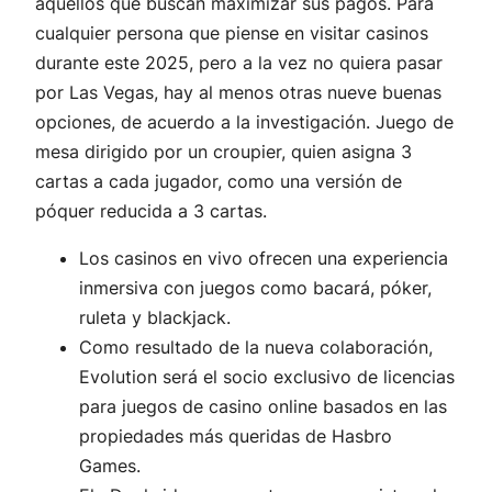
aquellos que buscan maximizar sus pagos. Para
cualquier persona que piense en visitar casinos
durante este 2025, pero a la vez no quiera pasar
por Las Vegas, hay al menos otras nueve buenas
opciones, de acuerdo a la investigación. Juego de
mesa dirigido por un croupier, quien asigna 3
cartas a cada jugador, como una versión de
póquer reducida a 3 cartas.
Los casinos en vivo ofrecen una experiencia
inmersiva con juegos como bacará, póker,
ruleta y blackjack.
Como resultado de la nueva colaboración,
Evolution será el socio exclusivo de licencias
para juegos de casino online basados en las
propiedades más queridas de Hasbro
Games.