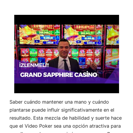
Saber cuándo mantener una mano y cuándo
plantarse puede influir significativamente en el
resultado. Esta mezcla de habilidad y suerte hace
que el Video Poker sea una opción atractiva para