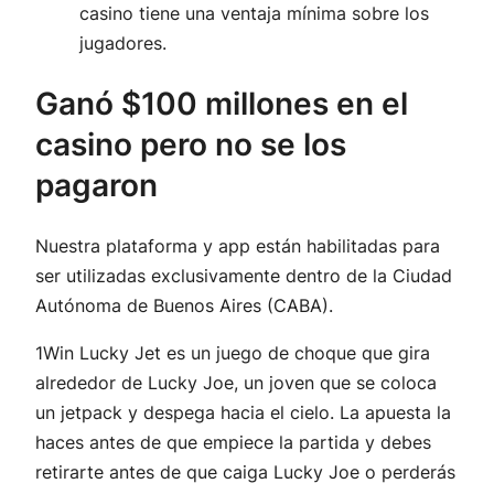
casino tiene una ventaja mínima sobre los
jugadores.
Ganó $100 millones en el
casino pero no se los
pagaron
Nuestra plataforma y app están habilitadas para
ser utilizadas exclusivamente dentro de la Ciudad
Autónoma de Buenos Aires (CABA).
1Win Lucky Jet es un juego de choque que gira
alrededor de Lucky Joe, un joven que se coloca
un jetpack y despega hacia el cielo. La apuesta la
haces antes de que empiece la partida y debes
retirarte antes de que caiga Lucky Joe o perderás