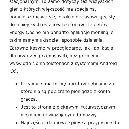
stacjonarnym. To samo dotyczy też wszystkich
gier, z których większość ma specjalną,
pomniejszoną wersję, idealnie dopasowującą się
do mniejszych ekranów telefonów i tabletów.
Energy Casino ma ponadto aplikację mobilną, o
takim samym układzie i sposobie działania.
Zarówno kasyno w przeglądarce, jak i aplikacja
dla urządzeń przenośnych, bez problemu
wyświetlą się na telefonach z systemami Android i
iOS.
Przyjmuje ona formę obrotów bębnami, za
które nie są pobierane pieniądze z konta
gracza.
Jest to strona z ciekawym, futurystycznym
designem nawiązującym do nazwy.
Najczęściej darmowe spiny są przypisane do