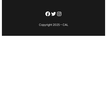
Facebook
Twitter
Instagram
Copyright 2025 – CAL