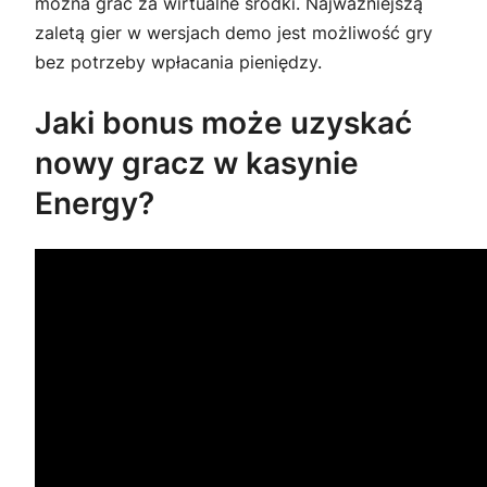
można grać za wirtualne środki. Najważniejszą
zaletą gier w wersjach demo jest możliwość gry
bez potrzeby wpłacania pieniędzy.
Jaki bonus może uzyskać
nowy gracz w kasynie
Energy?