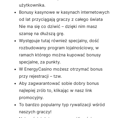
użytkownika.
Bonusy kasynowe w kasynach internetowych
od lat przyciągają graczy z całego świata
Nie ma się co dziwić – dzięki nim masz
szansę na dłuższą grę.
Występuje tutaj również specjalny, dość
rozbudowany program lojalnościowy, w
ramach którego można kupować bonusy
specjalne, za punkty.
W EnergyCasino możesz otrzymać bonus
przy rejestracji – tzw.
Aby zagwarantować sobie dobry bonus
najlepiej zrób to, klikając w nasz link
promocyjny.
To bardzo popularny typ rywalizacji wśród
naszych graczy!