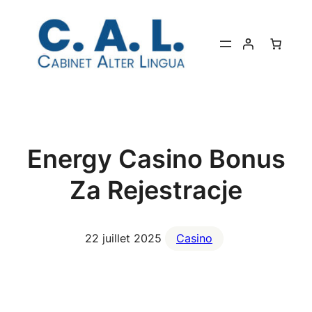
Aller
au
contenu
Energy Casino Bonus
Za Rejestracje
22 juillet 2025
Casino