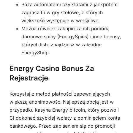
Poza automatami czy slotami z jackpotem
zagrasz tu w gry stołowe, z których
większość występuje w wersji live.
Można również zakupić za ich pomocą
darmowe spiny (EnergySpins) i inne bonusy,
których listę znajdziesz w zakładce
EnergyShop.
Energy Casino Bonus Za
Rejestracje
Korzystaj z metod płatności zapewniających
większą anonimowość. Najlepszą opcją jest w
przypadku kasyna Energy bitcoin, który pozwoli
Ci dokonać szybkiej wpłaty z pominięciem konta
bankowego. Przed zapisaniem się do promocji