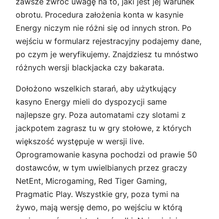
zawsze zwróć uwagę na to, jaki jest jej warunek
obrotu. Procedura założenia konta w kasynie
Energy niczym nie różni się od innych stron. Po
wejściu w formularz rejestracyjny podajemy dane,
po czym je weryfikujemy. Znajdziesz tu mnóstwo
różnych wersji blackjacka czy bakarata.
Dołożono wszelkich starań, aby użytkujący
kasyno Energy mieli do dyspozycji same
najlepsze gry. Poza automatami czy slotami z
jackpotem zagrasz tu w gry stołowe, z których
większość występuje w wersji live.
Oprogramowanie kasyna pochodzi od prawie 50
dostawców, w tym uwielbianych przez graczy
NetEnt, Microgaming, Red Tiger Gaming,
Pragmatic Play. Wszystkie gry, poza tymi na
żywo, mają wersję demo, po wejściu w którą