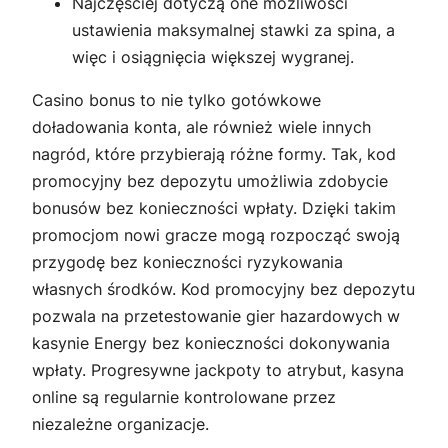
Najczęściej dotyczą one możliwości
ustawienia maksymalnej stawki za spina, a
więc i osiągnięcia większej wygranej.
Casino bonus to nie tylko gotówkowe
doładowania konta, ale również wiele innych
nagród, które przybierają różne formy. Tak, kod
promocyjny bez depozytu umożliwia zdobycie
bonusów bez konieczności wpłaty. Dzięki takim
promocjom nowi gracze mogą rozpocząć swoją
przygodę bez konieczności ryzykowania
własnych środków. Kod promocyjny bez depozytu
pozwala na przetestowanie gier hazardowych w
kasynie Energy bez konieczności dokonywania
wpłaty. Progresywne jackpoty to atrybut, kasyna
online są regularnie kontrolowane przez
niezależne organizacje.