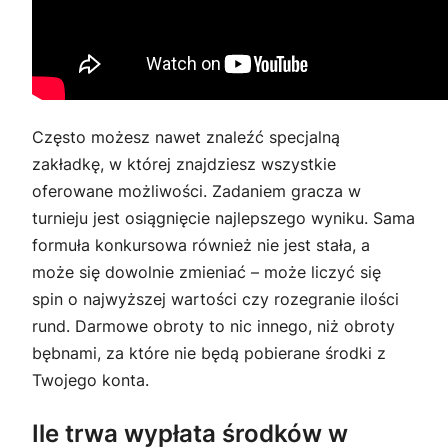
Często możesz nawet znaleźć specjalną
zakładkę, w której znajdziesz wszystkie
oferowane możliwości. Zadaniem gracza w
turnieju jest osiągnięcie najlepszego wyniku. Sama
formuła konkursowa również nie jest stała, a
może się dowolnie zmieniać – może liczyć się
spin o najwyższej wartości czy rozegranie ilości
rund. Darmowe obroty to nic innego, niż obroty
bębnami, za które nie będą pobierane środki z
Twojego konta.
Ile trwa wypłata środków w