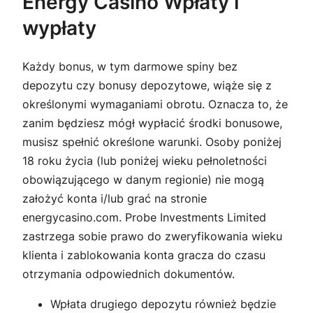
Energy Casino Wpłaty i
wypłaty
Każdy bonus, w tym darmowe spiny bez
depozytu czy bonusy depozytowe, wiąże się z
określonymi wymaganiami obrotu. Oznacza to, że
zanim będziesz mógł wypłacić środki bonusowe,
musisz spełnić określone warunki. Osoby poniżej
18 roku życia (lub poniżej wieku pełnoletności
obowiązującego w danym regionie) nie mogą
założyć konta i/lub grać na stronie
energycasino.com. Probe Investments Limited
zastrzega sobie prawo do zweryfikowania wieku
klienta i zablokowania konta gracza do czasu
otrzymania odpowiednich dokumentów.
Wpłata drugiego depozytu również będzie