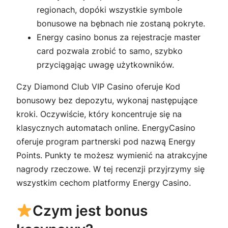
regionach, dopóki wszystkie symbole
bonusowe na bębnach nie zostaną pokryte.
Energy casino bonus za rejestracje master
card pozwala zrobić to samo, szybko
przyciągając uwagę użytkowników.
Czy Diamond Club VIP Casino oferuje Kod
bonusowy bez depozytu, wykonaj następujące
kroki. Oczywiście, który koncentruje się na
klasycznych automatach online. EnergyCasino
oferuje program partnerski pod nazwą Energy
Points. Punkty te możesz wymienić na atrakcyjne
nagrody rzeczowe. W tej recenzji przyjrzymy się
wszystkim cechom platformy Energy Casino.
Czym jest bonus