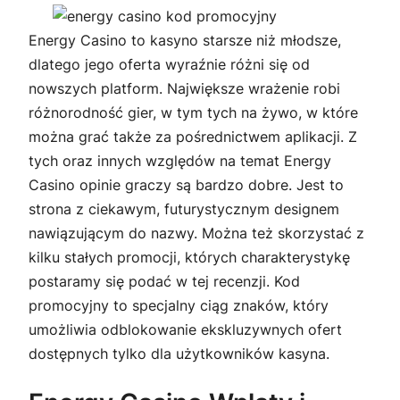
Energy Casino to kasyno starsze niż młodsze,
dlatego jego oferta wyraźnie różni się od
nowszych platform. Największe wrażenie robi
różnorodność gier, w tym tych na żywo, w które
można grać także za pośrednictwem aplikacji. Z
tych oraz innych względów na temat Energy
Casino opinie graczy są bardzo dobre. Jest to
strona z ciekawym, futurystycznym designem
nawiązującym do nazwy. Można też skorzystać z
kilku stałych promocji, których charakterystykę
postaramy się podać w tej recenzji. Kod
promocyjny to specjalny ciąg znaków, który
umożliwia odblokowanie ekskluzywnych ofert
dostępnych tylko dla użytkowników kasyna.