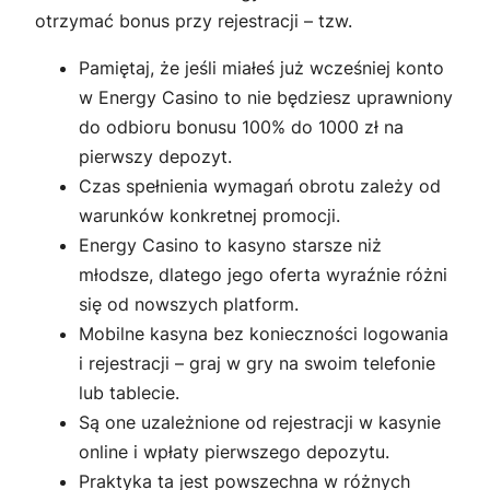
otrzymać bonus przy rejestracji – tzw.
Pamiętaj, że jeśli miałeś już wcześniej konto
w Energy Casino to nie będziesz uprawniony
do odbioru bonusu 100% do 1000 zł na
pierwszy depozyt.
Czas spełnienia wymagań obrotu zależy od
warunków konkretnej promocji.
Energy Casino to kasyno starsze niż
młodsze, dlatego jego oferta wyraźnie różni
się od nowszych platform.
Mobilne kasyna bez konieczności logowania
i rejestracji – graj w gry na swoim telefonie
lub tablecie.
Są one uzależnione od rejestracji w kasynie
online i wpłaty pierwszego depozytu.
Praktyka ta jest powszechna w różnych