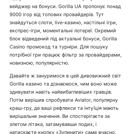
вейджер на бонуси. Gorilla UA пропонує понад
9000 ігор від топових провайдерів. Тут
знайдуться слоти, live-казино, настільні ігри,
експрес-ігри, моментальні лотереї. Окремий
блок відведений під актуальні бонуси, Gorilla
Casino промокод та турніри. Для пошуку
потрібної гри працює фільтр за провайдерами,
новизною, популярністю.
Давайте ж зануримося в цей дивовижний світ
Gorilla казино та дізнаємося, чим воно може
здивувати навіть найвибагливіших гравців.
Потім вирішив спробувати Aviator, популярну
краш-гру, де ваші рефлекси та інтуїція мають
вирішальне значення. Ви спостерігаєте за
злетом літака, затамувавши подих, і
натискаєте кнопку «Зупинити» саме вчасно,