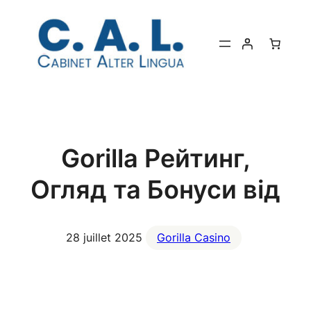
Aller
au
contenu
Gorilla Рейтинг,
Огляд та Бонуси від
28 juillet 2025
Gorilla Casino