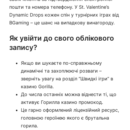
пошти та номера телефону. У St. Valentine’s
Dynamic Drops кожен спін у турнірних іграх від
BGaming – це шанс на випадкову винагороду.
Як увійти до свого облікового
запису?
Якщо ви шукаєте по-справжньому
динамічні та захоплюючі розваги –
зверніть увагу на розділ “Швидкі ігри” в
казино Gorilla.
До числа останніх можна віднести ті, що
активує Горилла казино промокод.
Це гарно оформлений ліцензійний ресурс,
головною героїнею якого є брутальна
горила.