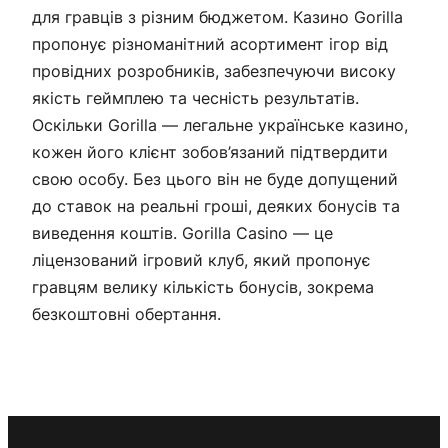
для гравців з різним бюджетом. Казино Gorilla
пропонує різноманітний асортимент ігор від
провідних розробників, забезпечуючи високу
якість геймплею та чесність результатів.
Оскільки Gorilla — легальне українське казино,
кожен його клієнт зобов’язаний підтвердити
свою особу. Без цього він не буде допущений
до ставок на реальні гроші, деяких бонусів та
виведення коштів. Gorilla Casino — це
ліцензований ігровий клуб, який пропонує
гравцям велику кількість бонусів, зокрема
безкоштовні обертання.