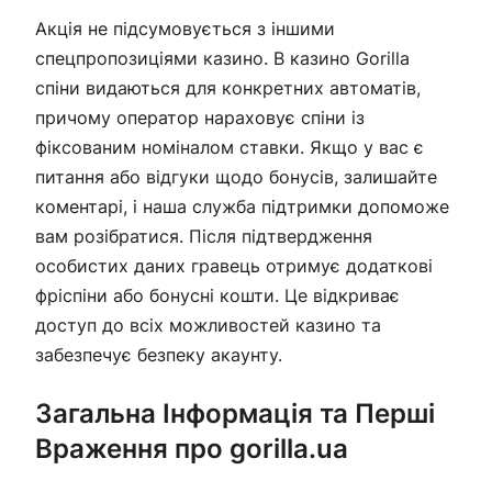
Акція не підсумовується з іншими
спецпропозиціями казино. В казино Gorilla
спіни видаються для конкретних автоматів,
причому оператор нараховує спіни із
фіксованим номіналом ставки. Якщо у вас є
питання або відгуки щодо бонусів, залишайте
коментарі, і наша служба підтримки допоможе
вам розібратися. Після підтвердження
особистих даних гравець отримує додаткові
фріспіни або бонусні кошти. Це відкриває
доступ до всіх можливостей казино та
забезпечує безпеку акаунту.
Загальна Інформація та Перші
Враження про gorilla.ua