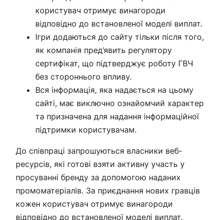
користувач отримує винагороди
відповідно до встановленої моделі виплат.
Ігри додаються до сайту тільки після того,
як компанія пред’явить регулятору
сертифікат, що підтверджує роботу ГВЧ
без стороннього впливу.
Вся інформація, яка надається на цьому
сайті, має виключно ознайомчий характер
та призначена для надання інформаційної
підтримки користувачам.
До співпраці запрошуються власники веб-
ресурсів, які готові взяти активну участь у
просуванні бренду за допомогою наданих
промоматеріалів. За приєднання нових гравців
кожен користувач отримує винагороди
відповідно до встановленої моделі виплат.