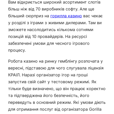
Вам відкриється широкий асортимент слотів
більш ніж від 70 виробників софту. Але ще
більший сюрприз на
горилла казино
вас чекає
у розділі з іграми з живими дилерами. Там ви
зможете насолодитись кількома сотнями
позицій від 10 провайдерів. На ресурсі
забезпечені умови для чесного ігрового
процесу.
Робота казино на ринку гемблінгу розпочата у
вересні, підставою для чого слугувала ліцензія
КРАІЛ. Наразі організатор ігор на гроші
запустив свій сайт у тестовому режимі. Як
тільки буде визначено, що він працює коректно
та підтверджена його безпечність, його
переведуть в основний режим. Які умови діють
для отримання послуг від організатора Gorilla