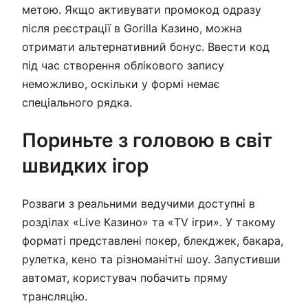
метою. Якщо активувати промокод одразу
після реєстрації в Gorilla Казино, можна
отримати альтернативний бонус. Ввести код
під час створення облікового запису
неможливо, оскільки у формі немає
спеціального рядка.
Пориньте з головою в світ
швидких ігор
Розваги з реальними ведучими доступні в
розділах «Live Казино» та «TV ігри». У такому
форматі представлені покер, блекджек, бакара,
рулетка, кено та різноманітні шоу. Запустивши
автомат, користувач побачить пряму
трансляцію.