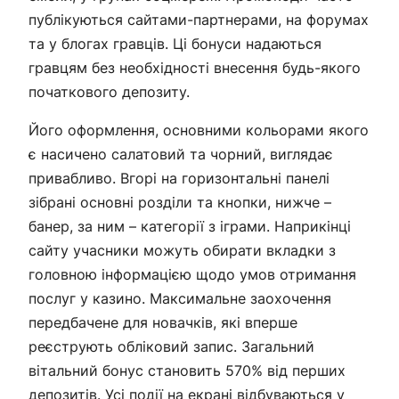
публікуються сайтами-партнерами, на форумах
та у блогах гравців. Ці бонуси надаються
гравцям без необхідності внесення будь-якого
початкового депозиту.
Його оформлення, основними кольорами якого
є насичено салатовий та чорний, виглядає
привабливо. Вгорі на горизонтальні панелі
зібрані основні розділи та кнопки, нижче –
банер, за ним – категорії з іграми. Наприкінці
сайту учасники можуть обирати вкладки з
головною інформацією щодо умов отримання
послуг у казино. Максимальне заохочення
передбачене для новачків, які вперше
реєструють обліковий запис. Загальний
вітальний бонус становить 570% від перших
депозитів. Усі події на екрані відбуваються у