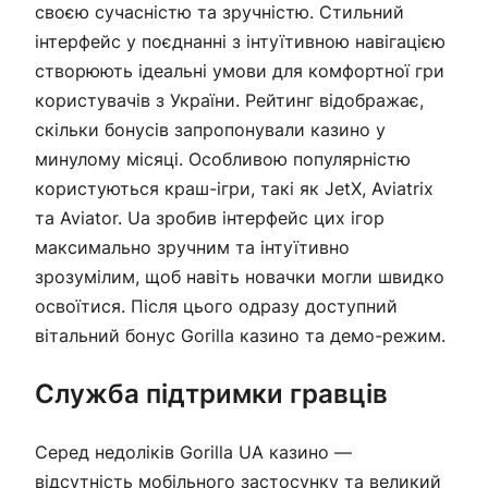
своєю сучасністю та зручністю. Стильний
інтерфейс у поєднанні з інтуїтивною навігацією
створюють ідеальні умови для комфортної гри
користувачів з України. Рейтинг відображає,
скільки бонусів запропонували казино у
минулому місяці. Особливою популярністю
користуються краш-ігри, такі як JetX, Aviatrix
та Aviator. Ua зробив інтерфейс цих ігор
максимально зручним та інтуїтивно
зрозумілим, щоб навіть новачки могли швидко
освоїтися. Після цього одразу доступний
вітальний бонус Gorilla казино та демо-режим.
Служба підтримки гравців
Серед недоліків Gorilla UA казино —
відсутність мобільного застосунку та великий