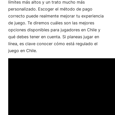
límites más altos y un trato mucho más
personalizado. Escoger el método de pago
correcto puede realmente mejorar tu experiencia
de juego. Te diremos cuáles son las mejores
opciones disponibles para jugadores en Chile y
qué debes tener en cuenta. Si planeas jugar en
línea, es clave conocer cómo está regulado el
juego en Chile.