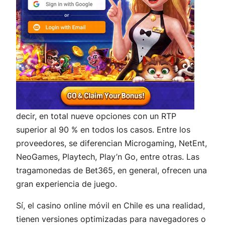
decir, en total nueve opciones con un RTP
superior al 90 % en todos los casos. Entre los
proveedores, se diferencian Microgaming, NetEnt,
NeoGames, Playtech, Play’n Go, entre otras. Las
tragamonedas de Bet365, en general, ofrecen una
gran experiencia de juego.
Sí, el casino online móvil en Chile es una realidad,
tienen versiones optimizadas para navegadores o