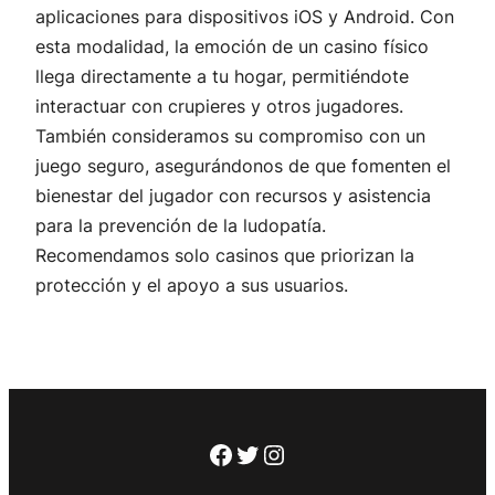
aplicaciones para dispositivos iOS y Android. Con
esta modalidad, la emoción de un casino físico
llega directamente a tu hogar, permitiéndote
interactuar con crupieres y otros jugadores.
También consideramos su compromiso con un
juego seguro, asegurándonos de que fomenten el
bienestar del jugador con recursos y asistencia
para la prevención de la ludopatía.
Recomendamos solo casinos que priorizan la
protección y el apoyo a sus usuarios.
Facebook
Twitter
Instagram