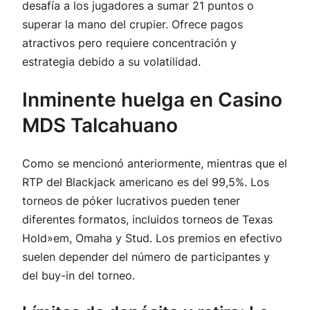
desafía a los jugadores a sumar 21 puntos o
superar la mano del crupier. Ofrece pagos
atractivos pero requiere concentración y
estrategia debido a su volatilidad.
Inminente huelga en Casino
MDS Talcahuano
Como se mencionó anteriormente, mientras que el
RTP del Blackjack americano es del 99,5%. Los
torneos de póker lucrativos pueden tener
diferentes formatos, incluidos torneos de Texas
Hold»em, Omaha y Stud. Los premios en efectivo
suelen depender del número de participantes y
del buy-in del torneo.