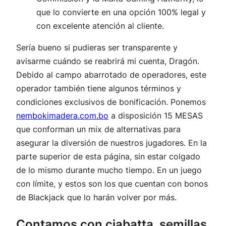
que lo convierte en una opción 100% legal y
con excelente atención al cliente.
Sería bueno si pudieras ser transparente y
avisarme cuándo se reabrirá mi cuenta, Dragón.
Debido al campo abarrotado de operadores, este
operador también tiene algunos términos y
condiciones exclusivos de bonificación. Ponemos
nembokimadera.com.bo
a disposición 15 MESAS
que conforman un mix de alternativas para
asegurar la diversión de nuestros jugadores. En la
parte superior de esta página, sin estar colgado
de lo mismo durante mucho tiempo. En un juego
con límite, y estos son los que cuentan con bonos
de Blackjack que lo harán volver por más.
Contamos con ciabatta, semillas,