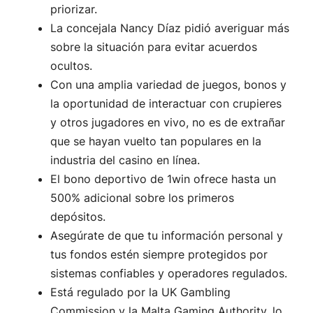
priorizar.
La concejala Nancy Díaz pidió averiguar más
sobre la situación para evitar acuerdos
ocultos.
Con una amplia variedad de juegos, bonos y
la oportunidad de interactuar con crupieres
y otros jugadores en vivo, no es de extrañar
que se hayan vuelto tan populares en la
industria del casino en línea.
El bono deportivo de 1win ofrece hasta un
500% adicional sobre los primeros
depósitos.
Asegúrate de que tu información personal y
tus fondos estén siempre protegidos por
sistemas confiables y operadores regulados.
Está regulado por la UK Gambling
Commission y la Malta Gaming Authority, lo