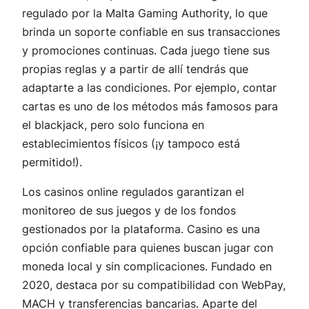
regulado por la Malta Gaming Authority, lo que
brinda un soporte confiable en sus transacciones
y promociones continuas. Cada juego tiene sus
propias reglas y a partir de allí tendrás que
adaptarte a las condiciones. Por ejemplo, contar
cartas es uno de los métodos más famosos para
el blackjack, pero solo funciona en
establecimientos físicos (¡y tampoco está
permitido!).
Los casinos online regulados garantizan el
monitoreo de sus juegos y de los fondos
gestionados por la plataforma. Casino es una
opción confiable para quienes buscan jugar con
moneda local y sin complicaciones. Fundado en
2020, destaca por su compatibilidad con WebPay,
MACH y transferencias bancarias. Aparte del