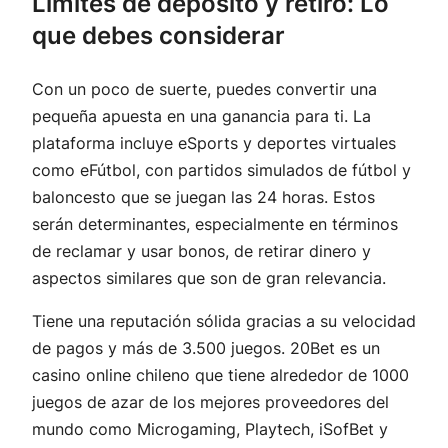
Límites de depósito y retiro: Lo
que debes considerar
Con un poco de suerte, puedes convertir una
pequeña apuesta en una ganancia para ti. La
plataforma incluye eSports y deportes virtuales
como eFútbol, con partidos simulados de fútbol y
baloncesto que se juegan las 24 horas. Estos
serán determinantes, especialmente en términos
de reclamar y usar bonos, de retirar dinero y
aspectos similares que son de gran relevancia.
Tiene una reputación sólida gracias a su velocidad
de pagos y más de 3.500 juegos. 20Bet es un
casino online chileno que tiene alrededor de 1000
juegos de azar de los mejores proveedores del
mundo como Microgaming, Playtech, iSofBet y