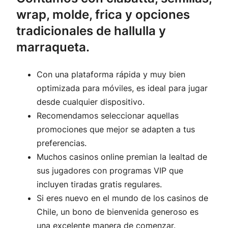
wrap, molde, frica y opciones
tradicionales de hallulla y
marraqueta.
Con una plataforma rápida y muy bien
optimizada para móviles, es ideal para jugar
desde cualquier dispositivo.
Recomendamos seleccionar aquellas
promociones que mejor se adapten a tus
preferencias.
Muchos casinos online premian la lealtad de
sus jugadores con programas VIP que
incluyen tiradas gratis regulares.
Si eres nuevo en el mundo de los casinos de
Chile, un bono de bienvenida generoso es
una excelente manera de comenzar.