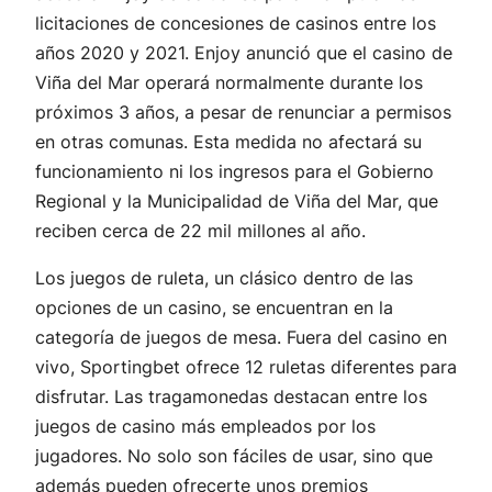
licitaciones de concesiones de casinos entre los
años 2020 y 2021. Enjoy anunció que el casino de
Viña del Mar operará normalmente durante los
próximos 3 años, a pesar de renunciar a permisos
en otras comunas. Esta medida no afectará su
funcionamiento ni los ingresos para el Gobierno
Regional y la Municipalidad de Viña del Mar, que
reciben cerca de 22 mil millones al año.
Los juegos de ruleta, un clásico dentro de las
opciones de un casino, se encuentran en la
categoría de juegos de mesa. Fuera del casino en
vivo, Sportingbet ofrece 12 ruletas diferentes para
disfrutar. Las tragamonedas destacan entre los
juegos de casino más empleados por los
jugadores. No solo son fáciles de usar, sino que
además pueden ofrecerte unos premios