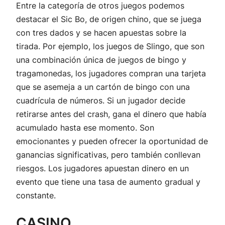
Entre la categoría de otros juegos podemos
destacar el Sic Bo, de origen chino, que se juega
con tres dados y se hacen apuestas sobre la
tirada. Por ejemplo, los juegos de Slingo, que son
una combinación única de juegos de bingo y
tragamonedas, los jugadores compran una tarjeta
que se asemeja a un cartón de bingo con una
cuadrícula de números. Si un jugador decide
retirarse antes del crash, gana el dinero que había
acumulado hasta ese momento. Son
emocionantes y pueden ofrecer la oportunidad de
ganancias significativas, pero también conllevan
riesgos. Los jugadores apuestan dinero en un
evento que tiene una tasa de aumento gradual y
constante.
CASINO