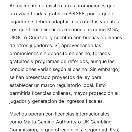
Actualmente no existen otras promociones que
ofrezcan tiradas gratis en Bet365, por lo que el
jugador se deberá adaptar a las ofertas vigentes.
Los que tienen licencias reconocidas como MGA,
UKGC o Curazao, y cuentan con buenas opiniones
de otros jugadores. Sí, aprovechando las
promociones sin depósito en casino, torneos
gratuitos y programas de referidos, aunque las
condiciones varían según el casino. Sin embargo,
se han presentado proyectos de ley para
establecer un marco regulatorio local. Esto
permitiría licencias chilenas, mayor protección al
jugador y generación de ingresos fiscales.
Muchos operan con licencias internacionales
como Malta Gaming Authority o UK Gambling
Commission, lo que ofrece cierta seguridad. Está