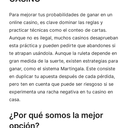
Para mejorar tus probabilidades de ganar en un
online casino, es clave dominar las reglas y
practicar técnicas como el conteo de cartas.
Aunque no es ilegal, muchos casinos desaprueban
esta práctica y pueden pedirte que abandones si
te atrapan usándola. Aunque la ruleta depende en
gran medida de la suerte, existen estrategias para
ganar, como el sistema Martingala. Este consiste
en duplicar tu apuesta después de cada pérdida,
pero ten en cuenta que puede ser riesgoso si se
experimenta una racha negativa en tu casino en
casa.
¿Por qué somos la mejor
opción?