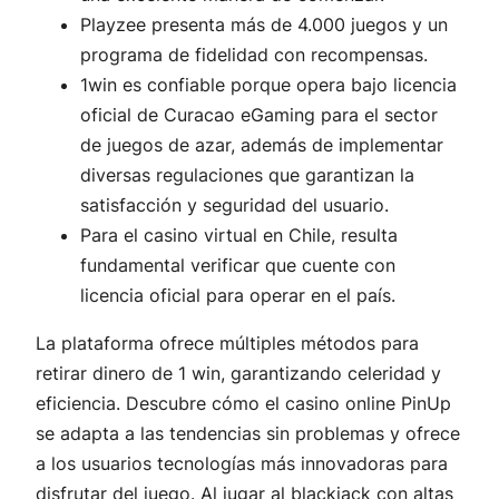
Playzee presenta más de 4.000 juegos y un
programa de fidelidad con recompensas.
1win es confiable porque opera bajo licencia
oficial de Curacao eGaming para el sector
de juegos de azar, además de implementar
diversas regulaciones que garantizan la
satisfacción y seguridad del usuario.
Para el casino virtual en Chile, resulta
fundamental verificar que cuente con
licencia oficial para operar en el país.
La plataforma ofrece múltiples métodos para
retirar dinero de 1 win, garantizando celeridad y
eficiencia. Descubre cómo el casino online PinUp
se adapta a las tendencias sin problemas y ofrece
a los usuarios tecnologías más innovadoras para
disfrutar del juego. Al jugar al blackjack con altas