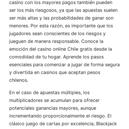
casino con los mayores pagos también pueden
ser los más riesgosos, ya que las apuestas suelen
ser más altas y las probabilidades de ganar son
menores. Por esta razón, es importante que los
jugadores sean conscientes de los riesgos y
jueguen de manera responsable. Conoce la
emoción del casino online Chile gratis desde la
comodidad de tu hogar. Aprende los pasos
esenciales para comenzar a jugar de forma segura
y divertida en casinos que aceptan pesos
chilenos.
En el caso de apuestas múltiples, los
multiplicadores se acumulan para ofrecer
potenciales ganancias mayores, aunque
incrementando proporcionalmente el riesgo. El
clásico juego de cartas por excelencia, Blackjack