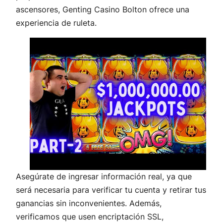
ascensores, Genting Casino Bolton ofrece una
experiencia de ruleta.
Asegúrate de ingresar información real, ya que
será necesaria para verificar tu cuenta y retirar tus
ganancias sin inconvenientes. Además,
verificamos que usen encriptación SSL,