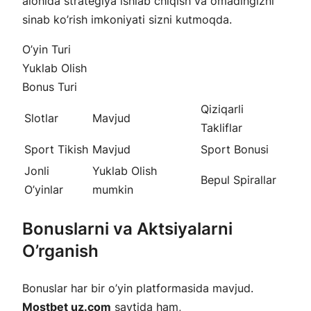
alohida strategiya ishlab chiqish va omadingizni
sinab ko’rish imkoniyati sizni kutmoqda.
O’yin Turi
Yuklab Olish
Bonus Turi
Qiziqarli
Slotlar
Mavjud
Takliflar
Sport Tikish
Mavjud
Sport Bonusi
Jonli
Yuklab Olish
Bepul Spirallar
O’yinlar
mumkin
Bonuslarni va Aktsiyalarni
O’rganish
Bonuslar har bir o’yin platformasida mavjud.
Mostbet uz.com
saytida ham,