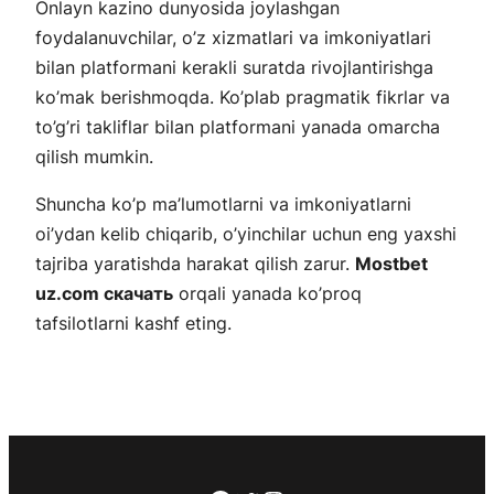
Onlayn kazino dunyosida joylashgan
foydalanuvchilar, o’z xizmatlari va imkoniyatlari
bilan platformani kerakli suratda rivojlantirishga
ko’mak berishmoqda. Ko’plab pragmatik fikrlar va
to’g’ri takliflar bilan platformani yanada omarcha
qilish mumkin.
Shuncha ko’p ma’lumotlarni va imkoniyatlarni
oi’ydan kelib chiqarib, о’yinchilar uchun eng yaxshi
tajriba yaratishda harakat qilish zarur.
Mostbet
uz.com скачать
orqali yanada ko’proq
tafsilotlarni kashf eting.