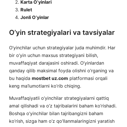
Karta O’yinlari
Rulet
Jonli O’yinlar
O’yin strategiyalari va tavsiyalar
O’yinchilar uchun strategiyalar juda muhimdir. Har
bir o’yin uchun maxsus strategiyani bilish,
muvaffaqiyat darajasini oshiradi. O’yinlardan
qanday qilib maksimal foyda olishni o’rganing va
bu haqida
mostbet uz.com
platformasi orqali
keng ma’lumotlarni ko’rib chiqing.
Muvaffaqiyatli o’yinchilar strategiyalarni qattiq
amal qilishadi va o’z tajribalarini baham ko’rishadi.
Boshqa o’yinchilar bilan tajribangizni baham
ko’rish, sizga ham o’z qo’llanmalaringizni yaratish