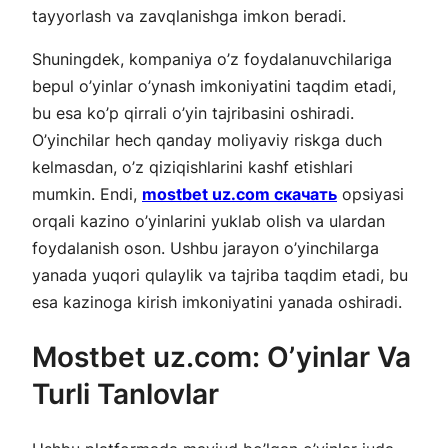
tayyorlash va zavqlanishga imkon beradi.
Shuningdek, kompaniya o’z foydalanuvchilariga
bepul o’yinlar o’ynash imkoniyatini taqdim etadi,
bu esa ko’p qirrali o’yin tajribasini oshiradi.
O’yinchilar hech qanday moliyaviy riskga duch
kelmasdan, o’z qiziqishlarini kashf etishlari
mumkin. Endi,
mostbet uz.com скачать
opsiyasi
orqali kazino o’yinlarini yuklab olish va ulardan
foydalanish oson. Ushbu jarayon o’yinchilarga
yanada yuqori qulaylik va tajriba taqdim etadi, bu
esa kazinoga kirish imkoniyatini yanada oshiradi.
Mostbet uz.com: O’yinlar Va
Turli Tanlovlar