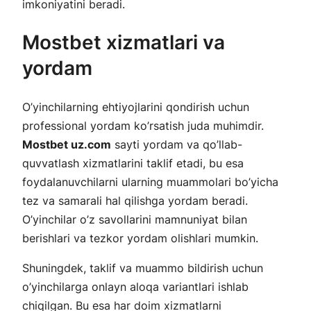
imkoniyatini beradi.
Mostbet xizmatlari va
yordam
O’yinchilarning ehtiyojlarini qondirish uchun
professional yordam ko’rsatish juda muhimdir.
Mostbet uz.com
sayti yordam va qo’llab-
quvvatlash xizmatlarini taklif etadi, bu esa
foydalanuvchilarni ularning muammolari bo’yicha
tez va samarali hal qilishga yordam beradi.
O’yinchilar o’z savollarini mamnuniyat bilan
berishlari va tezkor yordam olishlari mumkin.
Shuningdek, taklif va muammo bildirish uchun
o’yinchilarga onlayn aloqa variantlari ishlab
chiqilgan. Bu esa har doim xizmatlarni