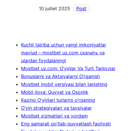
10 juillet 2025
Post
Kuchli tajriba uchun yangi imkoniyatlar
mavjud – mostbet uz.com скачать va
ulardan foydalaning!
Mostbet uz.com: O’yinlar Va Turli Tanlovlar
Bonuslarni va Aktsiyalarni O’rganish
Mostbet mobil versiyasi bilan tanishing
Mobil ilova: Quvvat va Osonlik
Kazino O’yinlari turlarini o’rganing
O’yin strategiyalari va tavsiyalar
Mostbet xizmatlari va yordam
Eng samarali qo’llab-quvvatlash faoliyati