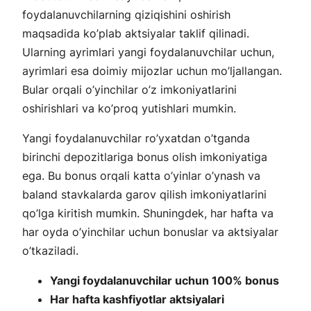
foydalanuvchilarning qiziqishini oshirish
maqsadida ko’plab aktsiyalar taklif qilinadi.
Ularning ayrimlari yangi foydalanuvchilar uchun,
ayrimlari esa doimiy mijozlar uchun mo’ljallangan.
Bular orqali o’yinchilar o’z imkoniyatlarini
oshirishlari va ko’proq yutishlari mumkin.
Yangi foydalanuvchilar ro’yxatdan o’tganda
birinchi depozitlariga bonus olish imkoniyatiga
ega. Bu bonus orqali katta o’yinlar o’ynash va
baland stavkalarda garov qilish imkoniyatlarini
qo’lga kiritish mumkin. Shuningdek, har hafta va
har oyda o’yinchilar uchun bonuslar va aktsiyalar
o’tkaziladi.
Yangi foydalanuvchilar uchun 100% bonus
Har hafta kashfiyotlar aktsiyalari