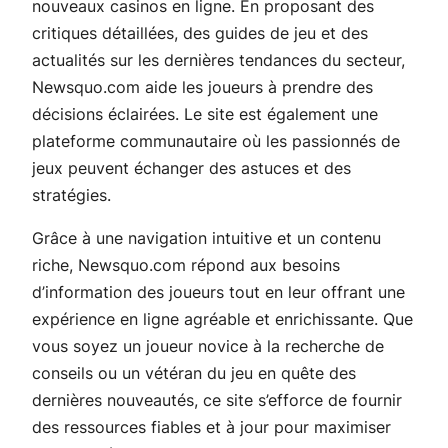
nouveaux casinos en ligne. En proposant des
critiques détaillées, des guides de jeu et des
actualités sur les dernières tendances du secteur,
Newsquo.com aide les joueurs à prendre des
décisions éclairées. Le site est également une
plateforme communautaire où les passionnés de
jeux peuvent échanger des astuces et des
stratégies.
Grâce à une navigation intuitive et un contenu
riche, Newsquo.com répond aux besoins
d’information des joueurs tout en leur offrant une
expérience en ligne agréable et enrichissante. Que
vous soyez un joueur novice à la recherche de
conseils ou un vétéran du jeu en quête des
dernières nouveautés, ce site s’efforce de fournir
des ressources fiables et à jour pour maximiser