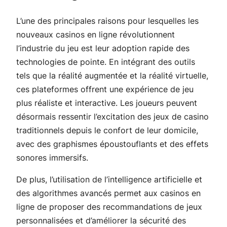
L’une des principales raisons pour lesquelles les
nouveaux casinos en ligne révolutionnent
l’industrie du jeu est leur adoption rapide des
technologies de pointe. En intégrant des outils
tels que la réalité augmentée et la réalité virtuelle,
ces plateformes offrent une expérience de jeu
plus réaliste et interactive. Les joueurs peuvent
désormais ressentir l’excitation des jeux de casino
traditionnels depuis le confort de leur domicile,
avec des graphismes époustouflants et des effets
sonores immersifs.
De plus, l’utilisation de l’intelligence artificielle et
des algorithmes avancés permet aux casinos en
ligne de proposer des recommandations de jeux
personnalisées et d’améliorer la sécurité des