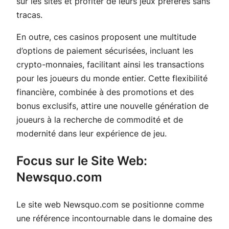
sur les sites et profiter de leurs jeux préférés sans
tracas.
En outre, ces casinos proposent une multitude
d’options de paiement sécurisées, incluant les
crypto-monnaies, facilitant ainsi les transactions
pour les joueurs du monde entier. Cette flexibilité
financière, combinée à des promotions et des
bonus exclusifs, attire une nouvelle génération de
joueurs à la recherche de commodité et de
modernité dans leur expérience de jeu.
Focus sur le Site Web:
Newsquo.com
Le site web Newsquo.com se positionne comme
une référence incontournable dans le domaine des