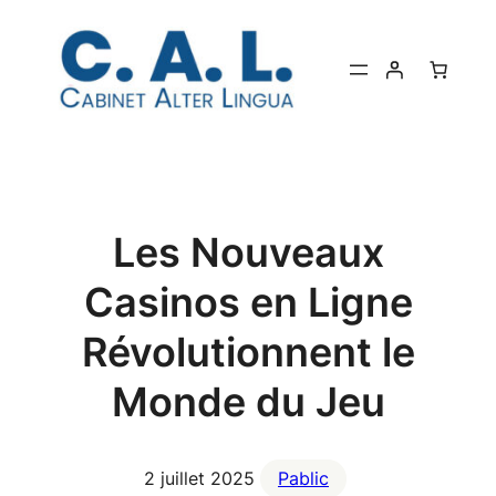
Aller
au
contenu
Les Nouveaux
Casinos en Ligne
Révolutionnent le
Monde du Jeu
2 juillet 2025
Pablic