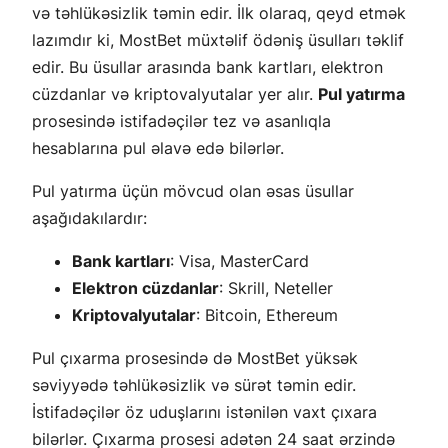
və təhlükəsizlik təmin edir. İlk olaraq, qeyd etmək
lazımdır ki, MostBet müxtəlif ödəniş üsulları təklif
edir. Bu üsullar arasında bank kartları, elektron
cüzdanlar və kriptovalyutalar yer alır.
Pul yatırma
prosesində istifadəçilər tez və asanlıqla
hesablarına pul əlavə edə bilərlər.
Pul yatırma üçün mövcud olan əsas üsullar
aşağıdakılardır:
Bank kartları
: Visa, MasterCard
Elektron cüzdanlar
: Skrill, Neteller
Kriptovalyutalar
: Bitcoin, Ethereum
Pul çıxarma prosesində də MostBet yüksək
səviyyədə təhlükəsizlik və sürət təmin edir.
İstifadəçilər öz uduşlarını istənilən vaxt çıxara
bilərlər. Çıxarma prosesi adətən 24 saat ərzində