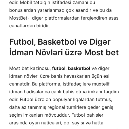
edir. Mobil tətbiqin istifadəsi zamanı bu
bonuslardan yararlanmaq çox asandır və bu da
MostBet-i digər platformalardan fərqləndirən əsas
cəhətlərdən biridir.
Futbol, Basketbol və Digər
İdman Növləri üzrə Most bet
Most bet kazinosu,
futbol
,
basketbol
və digər
idman növləri üzrə bahis həvəskarları üçün əsl
cənnətdir. Bu platforma, istifadəçilərə müxtəlif
idman hadisələrinə canlı bahis etmə imkanı təqdim
edir. Futbol üzrə ən populyar liqalardan tutmuş,
daha az tanınmış regional turnirlərə qədər geniş
seçim imkanları mövcuddur.
Futbol bahisləri
arasında oyun nəticələri, qol sayısı və hətta