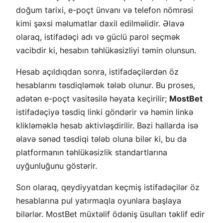
doğum tarixi, e-poçt ünvanı və telefon nömrəsi
kimi şəxsi məlumatlar daxil edilməlidir. Əlavə
olaraq, istifadəçi adı və güclü parol seçmək
vacibdir ki, hesabın təhlükəsizliyi təmin olunsun.
Hesab açıldıqdan sonra, istifadəçilərdən öz
hesablarını təsdiqləmək tələb olunur. Bu proses,
adətən e-poçt vasitəsilə həyata keçirilir;
MostBet
istifadəçiyə təsdiq linki göndərir və həmin linkə
klikləməklə hesab aktivləşdirilir. Bəzi hallarda isə
əlavə sənəd təsdiqi tələb oluna bilər ki, bu da
platformanın təhlükəsizlik standartlarına
uyğunluğunu göstərir.
Son olaraq, qeydiyyatdan keçmiş istifadəçilər öz
hesablarına pul yatırmaqla oyunlara başlaya
bilərlər. MostBet müxtəlif ödəniş üsulları təklif edir