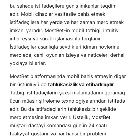
bu sahədə istifadəçilərə geniş imkanlar təqdim
edir. Mobil cihazlar vasitəsilə bahis etmək,
istifadəçilərə hər yerdə və hər zaman mərc etmək
imkanı yaradır. MostBet-in mobil tətbiqi, intuitiv
interfeysi və sürətli işləməsi ilə fərqlənir.
İstifadəçilər asanlıqla sevdikləri idman növlərinə
mərc edə, canlı oyunları izləyə və nəticələri dərhal
yoxlaya bilərlər.
MostBet platformasında mobil bahis etməyin digər
bir üstünlüyü də
təhlükəsizlik və etibarlılıqdır
.
Tətbiq, istifadəçilərin şəxsi məlumatlarını qorumaq
üçün müasir şifrələmə texnologiyalarından istifadə
edir. Bu da istifadəçilərin təhlükəsiz bir şəkildə
mərc etməsinə imkan verir. Üstəlik, MostBet
müştəri dəstəyi komandası günün 24 saatı
fəaliyyət göstərir və hər hansı bir problem