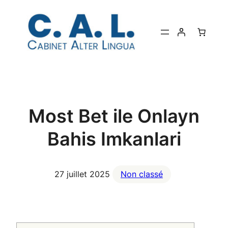
Aller
au
contenu
Most Bet ile Onlayn
Bahis Imkanlari
27 juillet 2025
Non classé