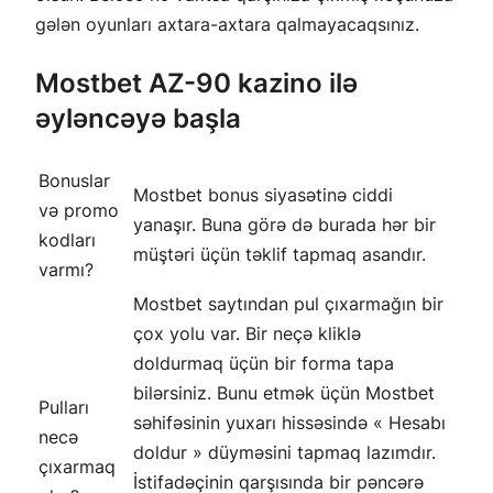
gələn oyunları axtara-axtara qalmayacaqsınız.
Mostbet AZ-90 kazino ilə
əyləncəyə başla
Bonuslar
Mostbet bonus siyasətinə ciddi
və promo
yanaşır. Buna görə də burada hər bir
kodları
müştəri üçün təklif tapmaq asandır.
varmı?
Mostbet saytından pul çıxarmağın bir
çox yolu var. Bir neçə kliklə
doldurmaq üçün bir forma tapa
bilərsiniz. Bunu etmək üçün Mostbet
Pulları
səhifəsinin yuxarı hissəsində « Hesabı
necə
doldur » düyməsini tapmaq lazımdır.
çıxarmaq
İstifadəçinin qarşısında bir pəncərə