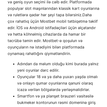
və geniş oyun seçimi ilə cəlb edir. Platformada
populyar slot maşınlarından klassik kart oyunlarına
və ruletlərə qədər hər şeyi tapa bilərsiniz.Daha
çox rahatlıq üçün Mostbet mobil tətbiqetmə təklif
edir. İOS və Android istifadəçiləri üçün əlçatandır
və hətta köhnəlmiş cihazlarda da hamar bir
təcrübə təmin edir. Mostbet-ə qoşulun və
oyunçuların nə istədiyini bilən platformada
oynamaq rahatlığını qiymətləndirin.
Adından da məlum olduğu kimi burada yalnız
yeni oyunlar dərc edilir.
Oyunçular 18 və ya daha yuxarı yaşda olmalı
və onlayn qumar oyunlarına qanuni olaraq
icazə verilən bölgələrdə yerləşməlidirlər.
Smartfon və ya planşet brauzeri vasitəsilə
bukmeker kontorunun rəsmi domeninə giriş