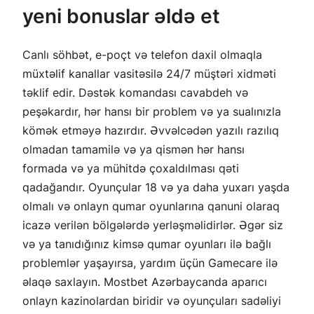
yeni bonuslar əldə et
Canlı söhbət, e-poçt və telefon daxil olmaqla
müxtəlif kanallar vasitəsilə 24/7 müştəri xidməti
təklif edir. Dəstək komandası cavabdeh və
peşəkardır, hər hansı bir problem və ya sualınızla
kömək etməyə hazırdır. Əvvəlcədən yazılı razılıq
olmadan tamamilə və ya qismən hər hansı
formada və ya mühitdə çoxaldılması qəti
qadağandır. Oyunçular 18 və ya daha yuxarı yaşda
olmalı və onlayn qumar oyunlarına qanuni olaraq
icazə verilən bölgələrdə yerləşməlidirlər. Əgər siz
və ya tanıdığınız kimsə qumar oyunları ilə bağlı
problemlər yaşayırsa, yardım üçün Gamecare ilə
əlaqə saxlayın. Mostbet Azərbaycanda aparıcı
onlayn kazinolardan biridir və oyunçuları sadəliyi