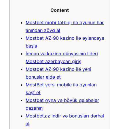
Content
Mostbet mobi tətbiqi ilə oyunun hər
anından zövq al
Mostbet AZ-90 kazino ilə əyləncəyə
başla
İdman və kazino dünyasının lideri
Mostbet azerbaycan giriş
Mostbet AZ-90 kazino ilə yeni
bonuslar əldə et
MostBet versi mobile ilə oyunları
kəşf et
Mostbet oyna və böyük qələbələr
qazanın
Mostbet.az indir və bonusları dərhal
al