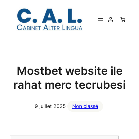
Aller
au
contenu
Mostbet website ile
rahat merc tecrubesi
9 juillet 2025
Non classé