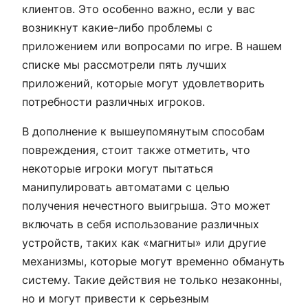
клиентов. Это особенно важно, если у вас
возникнут какие-либо проблемы с
приложением или вопросами по игре. В нашем
списке мы рассмотрели пять лучших
приложений, которые могут удовлетворить
потребности различных игроков.
В дополнение к вышеупомянутым способам
повреждения, стоит также отметить, что
некоторые игроки могут пытаться
манипулировать автоматами с целью
получения нечестного выигрыша. Это может
включать в себя использование различных
устройств, таких как «магниты» или другие
механизмы, которые могут временно обмануть
систему. Такие действия не только незаконны,
но и могут привести к серьезным