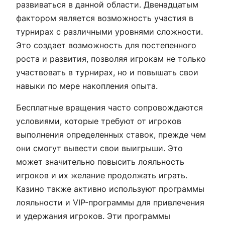
развиваться в данной области. Двенадцатым
фактором является возможность участия в
турнирах с различными уровнями сложности.
Это создает возможность для постепенного
роста и развития, позволяя игрокам не только
участвовать в турнирах, но и повышать свои
навыки по мере накопления опыта.
Бесплатные вращения часто сопровождаются
условиями, которые требуют от игроков
выполнения определенных ставок, прежде чем
они смогут вывести свои выигрыши. Это
может значительно повысить лояльность
игроков и их желание продолжать играть.
Казино также активно используют программы
лояльности и VIP-программы для привлечения
и удержания игроков. Эти программы