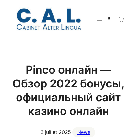
Aller
au
contenu
Pinco онлайн —
Обзор 2022 бонусы,
официальный сайт
казино онлайн
3 juillet 2025
News