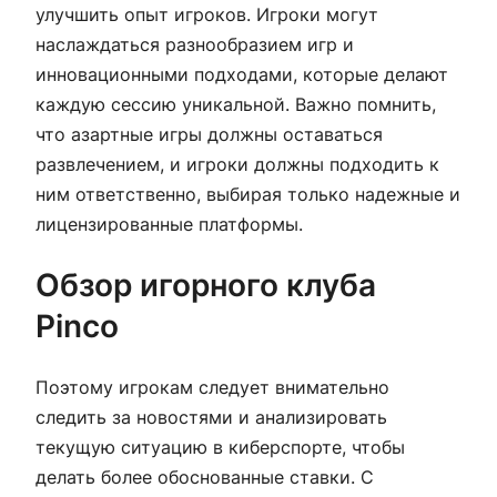
улучшить опыт игроков. Игроки могут
наслаждаться разнообразием игр и
инновационными подходами, которые делают
каждую сессию уникальной. Важно помнить,
что азартные игры должны оставаться
развлечением, и игроки должны подходить к
ним ответственно, выбирая только надежные и
лицензированные платформы.
Обзор игорного клуба
Pinco
Поэтому игрокам следует внимательно
следить за новостями и анализировать
текущую ситуацию в киберспорте, чтобы
делать более обоснованные ставки. С