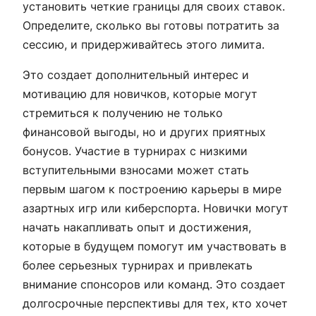
установить четкие границы для своих ставок.
Определите, сколько вы готовы потратить за
сессию, и придерживайтесь этого лимита.
Это создает дополнительный интерес и
мотивацию для новичков, которые могут
стремиться к получению не только
финансовой выгоды, но и других приятных
бонусов. Участие в турнирах с низкими
вступительными взносами может стать
первым шагом к построению карьеры в мире
азартных игр или киберспорта. Новички могут
начать накапливать опыт и достижения,
которые в будущем помогут им участвовать в
более серьезных турнирах и привлекать
внимание спонсоров или команд. Это создает
долгосрочные перспективы для тех, кто хочет