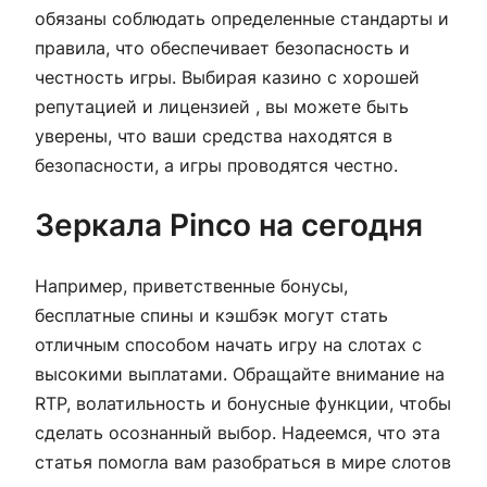
обязаны соблюдать определенные стандарты и
правила, что обеспечивает безопасность и
честность игры. Выбирая казино с хорошей
репутацией и лицензией , вы можете быть
уверены, что ваши средства находятся в
безопасности, а игры проводятся честно.
Зеркала Pinco на сегодня
Например, приветственные бонусы,
бесплатные спины и кэшбэк могут стать
отличным способом начать игру на слотах с
высокими выплатами. Обращайте внимание на
RTP, волатильность и бонусные функции, чтобы
сделать осознанный выбор. Надеемся, что эта
статья помогла вам разобраться в мире слотов