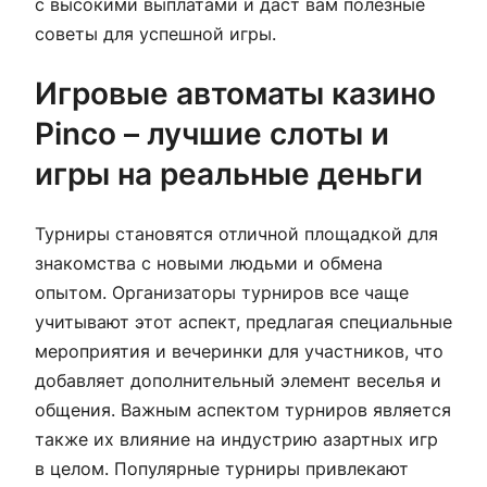
с высокими выплатами и даст вам полезные
советы для успешной игры.
Игровые автоматы казино
Pinco – лучшие слоты и
игры на реальные деньги
Турниры становятся отличной площадкой для
знакомства с новыми людьми и обмена
опытом. Организаторы турниров все чаще
учитывают этот аспект, предлагая специальные
мероприятия и вечеринки для участников, что
добавляет дополнительный элемент веселья и
общения. Важным аспектом турниров является
также их влияние на индустрию азартных игр
в целом. Популярные турниры привлекают