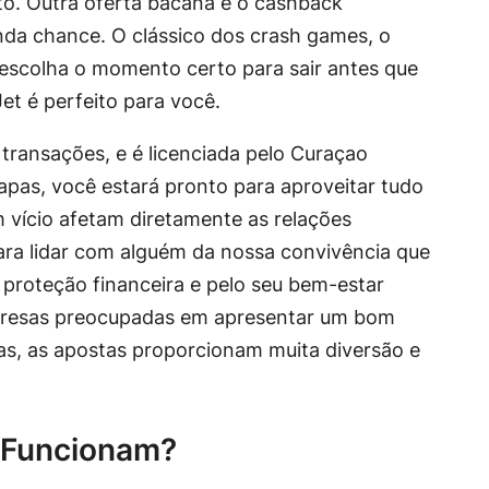
uto. Outra oferta bacana é o cashback
da chance. O clássico dos crash games, o
 escolha o momento certo para sair antes que
et é perfeito para você.
 transações, e é licenciada pelo Curaçao
pas, você estará pronto para aproveitar tudo
 vício afetam diretamente as relações
ara lidar com alguém da nossa convivência que
 proteção financeira e pelo seu bem-estar
mpresas preocupadas em apresentar um bom
as, as apostas proporcionam muita diversão e
 Funcionam?