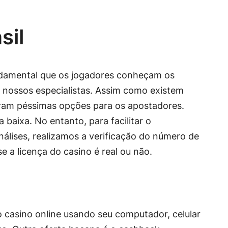
sil
fundamental que os jogadores conheçam os
s nossos especialistas. Assim como existem
tram péssimas opções para os apostadores.
baixa. No entanto, para facilitar o
álises, realizamos a verificação do número de
a licença do casino é real ou não.
o casino online usando seu computador, celular