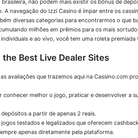
a brasileira, não podem mais existir os bônus de dep
 A navegação do Izzi Casino é ímpar entre os cassinos
ambém diversas categorias para encontrarmos o que b
umulando milhões em prêmios para os mais sortudos 
individuais e ao vivo, você tem uma roleta premiada 
 the Best Live Dealer Sites
 as avaliações que trazemos aqui na Cassino.com pr
er conhecer melhor o jogo, praticar e desenvolver a 
 depósitos a partir de apenas 2 reais.
jogos testados e legalizados que oferecem cashback 
 sempre apenas diretamente pela plataforma.