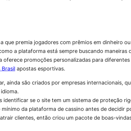
a que premia jogadores com prêmios em dinheiro ou 
como a plataforma está sempre buscando maneiras de
 oferece promoções personalizadas para diferentes es
 Brasil
apostas esportivas.
ar, ainda são criados por empresas internacionais, q
 idioma.
s identificar se o site tem um sistema de proteção ri
 mínimo da plataforma de cassino antes de decidir po
rair clientes, então criou um pacote de boas-vindas