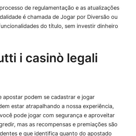
 processo de regulamentação e as atualizações
modalidade é chamada de Jogar por Diversão ou
ncionalidades do título, sem investir dinheiro
ti i casinò legali
e apostar podem se cadastrar e jogar
dem estar atrapalhando a nossa experiência,
o você pode jogar com segurança e aproveitar
rogredir, mas as recompensas e premiações são
ndentes e que identifica quanto do apostado