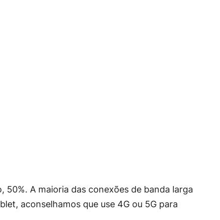
o, 50%. A maioria das conexões de banda larga
tablet, aconselhamos que use 4G ou 5G para