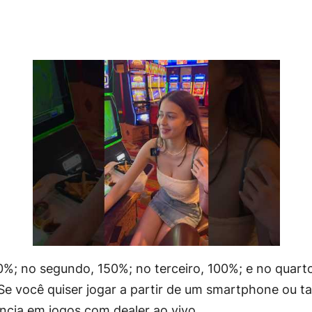
0%; no segundo, 150%; no terceiro, 100%; e no quart
 Se você quiser jogar a partir de um smartphone ou 
ncia em jogos com dealer ao vivo.