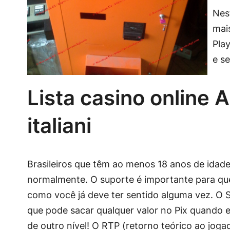
Nes
mai
Play
e s
Lista casino online A
italiani
Brasileiros que têm ao menos 18 anos de idad
normalmente. O suporte é importante para que
como você já deve ter sentido alguma vez. O S
que pode sacar qualquer valor no Pix quando e
de outro nível! O RTP (retorno teórico ao joga