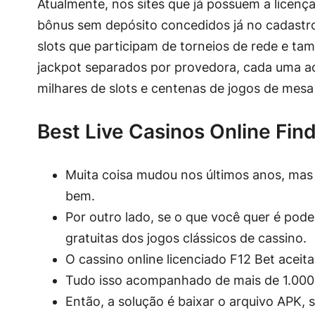
Atualmente, nos sites que já possuem a licenç
bônus sem depósito concedidos já no cadastro.
slots que participam de torneios de rede e t
jackpot separados por provedora, cada uma ac
milhares de slots e centenas de jogos de mesa 
Best Live Casinos Online Find
Muita coisa mudou nos últimos anos, mas
bem.
Por outro lado, se o que você quer é pod
gratuitas dos jogos clássicos de cassino.
O cassino online licenciado F12 Bet aceita
Tudo isso acompanhado de mais de 1.000 
Então, a solução é baixar o arquivo APK,