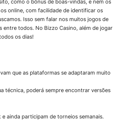
ósito, como o bônus de boas-vindas, e nem os
 online, com facilidade de identificar os
uscamos. Isso sem falar nos muitos jogos de
entre todos. No Bizzo Casino, além de jogar
todos os dias!
ovam que as plataformas se adaptaram muito
sua técnica, poderá sempre encontrar versões
e ainda participam de torneios semanais.