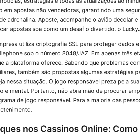
notícias, estratégias e todas as atualizações ao min
do em apostas não vencedoras, garantindo uma segun
 de adrenalina. Aposte, acompanhe o avião decolar e
licar apostas soa como um desafio divertido, o LuckyJ
presa utiliza criptografia SSL para proteger dados e
illephone sob o número 8048/JAZ. Em apenas três eta
ue a plataforma oferece. Sabendo que problemas com
iliares, também são propostas algumas estratégias p
eja nessa situação. O jogo responsável preza pela sua
ico e mental. Portanto, não abra mão de procurar e
grama de jogo responsável. Para a maioria das pesso
retenimento.
ques nos Cassinos Online: Como