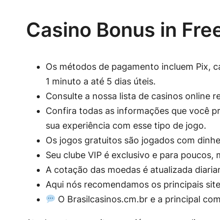
Casino Bonus in Fre
Os métodos de pagamento incluem Pix, ca
1 minuto a até 5 dias úteis.
Consulte a nossa lista de casinos online 
Confira todas as informações que você pr
sua experiência com esse tipo de jogo.
Os jogos gratuitos são jogados com dinheir
Seu clube VIP é exclusivo e para poucos,
A cotação das moedas é atualizada diari
Aqui nós recomendamos os principais site
O Brasilcasinos.cm.br e a principal com