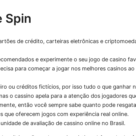
e Spin
rtões de crédito, carteiras eletrônicas e criptomoe
recomendados e experimente o seu jogo de casino fav
ecisa para começar a jogar nos melhores casinos ao v
o ou créditos fictícios, por isso tudo o que ganhar n
 mas o cassino apela para a atenção dos jogadores q
amente, então você sempre sabe quanto pode resgata
s que oferecem jogos com experiência real online.
unidade de avaliação de cassino online no Brasil.