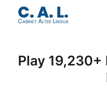
Aller
au
contenu
Play 19,230+