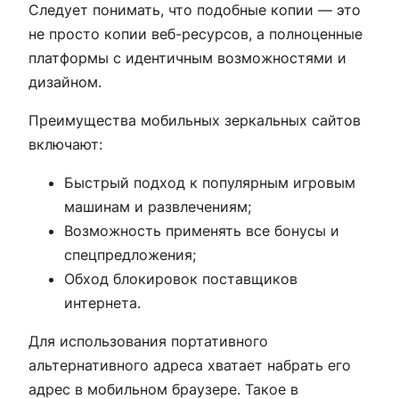
Следует понимать, что подобные копии — это
не просто копии веб-ресурсов, а полноценные
платформы с идентичным возможностями и
дизайном.
Преимущества мобильных зеркальных сайтов
включают:
Быстрый подход к популярным игровым
машинам и развлечениям;
Возможность применять все бонусы и
спецпредложения;
Обход блокировок поставщиков
интернета.
Для использования портативного
альтернативного адреса хватает набрать его
адрес в мобильном браузере. Такое в