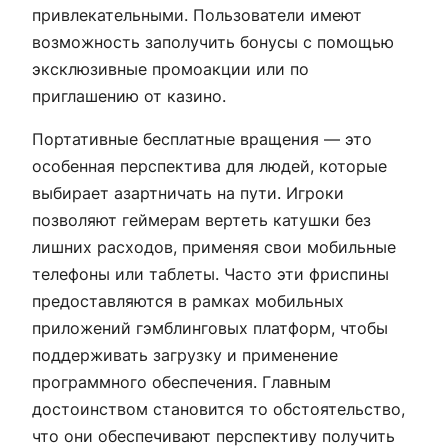
привлекательными. Пользователи имеют
возможность заполучить бонусы с помощью
эксклюзивные промоакции или по
приглашению от казино.
Портативные бесплатные вращения — это
особенная перспектива для людей, которые
выбирает азартничать на пути. Игроки
позволяют геймерам вертеть катушки без
лишних расходов, применяя свои мобильные
телефоны или таблеты. Часто эти фриспины
предоставляются в рамках мобильных
приложений гэмблинговых платформ, чтобы
поддерживать загрузку и применение
программного обеспечения. Главным
достоинством становится то обстоятельство,
что они обеспечивают перспективу получить