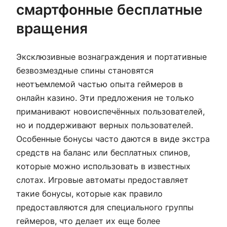
смартфонные бесплатные
вращения
Эксклюзивные вознаграждения и портативные
безвозмездные спины становятся
неотъемлемой частью опыта геймеров в
онлайн казино. Эти предложения не только
приманивают новоиспечённых пользователей,
но и поддерживают верных пользователей.
Особенные бонусы часто даются в виде экстра
средств на баланс или бесплатных спинов,
которые можно использовать в известных
слотах. Игровые автоматы предоставляет
такие бонусы, которые как правило
предоставляются для специального группы
геймеров, что делает их еще более