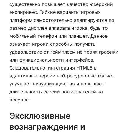
существенно повышает качество юзерский
экспириенс. Гибкие варианты игровых
платформ самостоятельно адаптируются по
размер дисплея аппарата игрока, будь то
мобильный телефон или планшет. Данное
означает игроки способны получать
удовольствие от геймплеем не теряя графики
или функциональности интерфейса.
Следовательно, интеграция HTML5 в
адаптивные версии веб-ресурсов не только
улучшает визуализацию, но и повышает
длительность сессий пользователей на
ресурсе.
Эксклюзивные
вознаграждения и