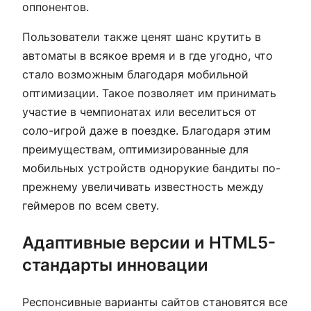
оппонентов.
Пользователи также ценят шанс крутить в
автоматы в всякое время и в где угодно, что
стало возможным благодаря мобильной
оптимизации. Такое позволяет им принимать
участие в чемпионатах или веселиться от
соло-игрой даже в поездке. Благодаря этим
преимуществам, оптимизированные для
мобильных устройств однорукие бандиты по-
прежнему увеличивать известность между
геймеров по всем свету.
Адаптивные версии и HTML5-
стандарты инновации
Респонсивные варианты сайтов становятся все