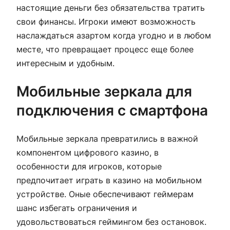
настоящие деньги без обязательства тратить
свои финансы. Игроки имеют возможность
наслаждаться азартом когда угодно и в любом
месте, что превращает процесс еще более
интересным и удобным.
Мобильные зеркала для
подключения с смартфона
Мобильные зеркала превратились в важной
компонентом цифрового казино, в
особенности для игроков, которые
предпочитает играть в казино на мобильном
устройстве. Оные обеспечивают геймерам
шанс избегать ограничения и
удовольствоваться геймингом без остановок.