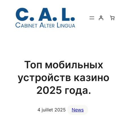
Aller
au
contenu
Топ мобильных
устройств казино
2025 года.
4 juillet 2025
News