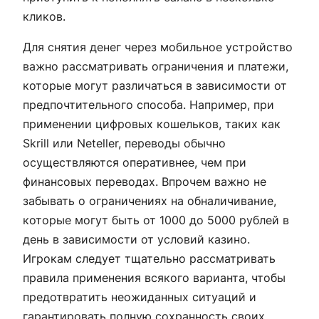
кликов.
Для снятия денег через мобильное устройство
важно рассматривать ограничения и платежи,
которые могут различаться в зависимости от
предпочтительного способа. Например, при
применении цифровых кошельков, таких как
Skrill или Neteller, переводы обычно
осуществляются оперативнее, чем при
финансовых переводах. Впрочем важно не
забывать о ограничениях на обналичивание,
которые могут быть от 1000 до 5000 рублей в
день в зависимости от условий казино.
Игрокам следует тщательно рассматривать
правила применения всякого варианта, чтобы
предотвратить неожиданных ситуаций и
гарантировать полную сохранность своих