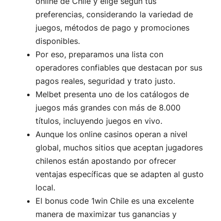
online de Chile y elige según tus
preferencias, considerando la variedad de
juegos, métodos de pago y promociones
disponibles.
Por eso, preparamos una lista con
operadores confiables que destacan por sus
pagos reales, seguridad y trato justo.
Melbet presenta uno de los catálogos de
juegos más grandes con más de 8.000
títulos, incluyendo juegos en vivo.
Aunque los online casinos operan a nivel
global, muchos sitios que aceptan jugadores
chilenos están apostando por ofrecer
ventajas específicas que se adapten al gusto
local.
El bonus code 1win Chile es una excelente
manera de maximizar tus ganancias y