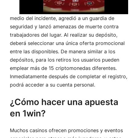
medio del incidente, agredió a un guardia de
seguridad y lanzó amenazas de muerte contra
trabajadores del lugar. Al realizar su depósito,
deberá seleccionar una única oferta promocional
entre las disponibles. De manera similar a los
depósitos, para los retiros los usuarios pueden
emplear más de 15 criptomonedas diferentes.
Inmediatamente después de completar el registro,
podrá acceder a su cuenta personal.
¿Cómo hacer una apuesta
en 1win?
Muchos casinos ofrecen promociones y eventos