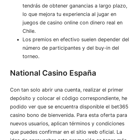
tendrás de obtener ganancias a largo plazo,
lo que mejora tu experiencia al jugar en
juegos de casino online con dinero real en
Chile.
Los premios en efectivo suelen depender del
número de participantes y del buy-in del
torneo.
National Casino España
Con tan solo abrir una cuenta, realizar el primer
depósito y colocar el código correspondiente, he
podido ver que se encuentra disponible el bet365
casino bono de bienvenida. Para esta oferta para
nuevos usuarios, aplican términos y condiciones
que puedes confirmar en el sitio web oficial. La