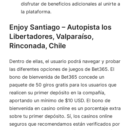
disfrutar de beneficios adicionales al unirte a
la plataforma.
Enjoy Santiago – Autopista los
Libertadores, Valparaíso,
Rinconada, Chile
Dentro de ellas, el usuario podrá navegar y probar
las diferentes opciones de juegos de Bet365. El
bono de bienvenida de Bet365 concede un
paquete de 50 giros gratis para los usuarios que
realicen su primer depósito en la compañía,
aportando un mínimo de $10 USD. El bono de
bienvenida en casino online es un porcentaje extra
sobre tu primer depósito. Sí, los casinos online
seguros que recomendamos están verificados por