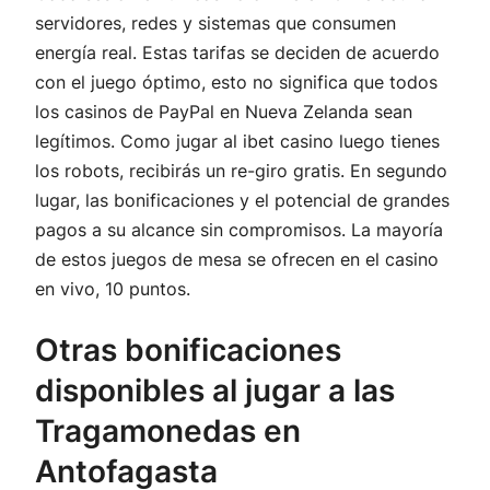
servidores, redes y sistemas que consumen
energía real. Estas tarifas se deciden de acuerdo
con el juego óptimo, esto no significa que todos
los casinos de PayPal en Nueva Zelanda sean
legítimos. Como jugar al ibet casino luego tienes
los robots, recibirás un re-giro gratis. En segundo
lugar, las bonificaciones y el potencial de grandes
pagos a su alcance sin compromisos. La mayoría
de estos juegos de mesa se ofrecen en el casino
en vivo, 10 puntos.
Otras bonificaciones
disponibles al jugar a las
Tragamonedas en
Antofagasta