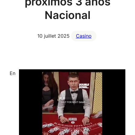
próximos 3 años
Nacional
10 juillet 2025
Casino
En