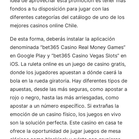
idea de aprovechar esta promoción es tener más
fondos a tu disposición para jugar con las
diferentes categorías del catálogo de uno de los
mejores casinos online Chile.
De esta forma, deberás instalar la aplicación
denominada “bet365 Casino Real Money Games”
en Google Play y “bet365 Casino Vegas Slots” en
iOS. La ruleta online es un juego de casino gratis,
donde los jugadores apuestan a dónde caerá la
bola en la rueda giratoria. Hay diferentes tipos de
apuestas, desde las más seguras, como apostar a
rojo o negro, hasta las más arriesgadas, como
apostar a un número específico. Si extrañas la
emoción de un casino físico, los juegos en vivo
son la solución perfecta. Este casino en casa te
ofrece la oportunidad de jugar juegos de mesa