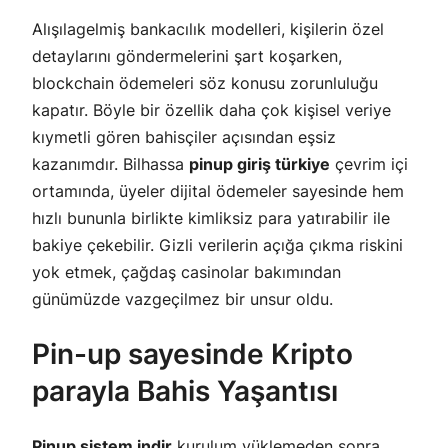
Alışılagelmiş bankacılık modelleri, kişilerin özel
detaylarını göndermelerini şart koşarken,
blockchain ödemeleri söz konusu zorunluluğu
kapatır. Böyle bir özellik daha çok kişisel veriye
kıymetli gören bahisçiler açısından eşsiz
kazanımdır. Bilhassa
pinup giriş türkiye
çevrim içi
ortamında, üyeler dijital ödemeler sayesinde hem
hızlı bununla birlikte kimliksiz para yatırabilir ile
bakiye çekebilir. Gizli verilerin açığa çıkma riskini
yok etmek, çağdaş casinolar bakımından
günümüzde vazgeçilmez bir unsur oldu.
Pin-up sayesinde Kripto
parayla Bahis Yaşantısı
Pinup sistem indir
kurulum yüklemeden sonra